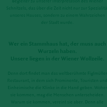
Begleiter zu unserer Inter­pre­ta­tion des Wiener
Schnit­zels, das über die Zeit nicht nur zur Spezia­litä
unseres Hauses, sondern zu einem Wahr­zei­chen
der Stadt wurde.
Wer ein Stamm­haus hat, der muss auch
Wurzeln haben.
Unsere liegen in der Wiener Woll­zeile.
Denn dort findet man das welt­be­rühmte Figl­mülle
Restau­rant, in dem sich Promi­nente, Touristen un
Einhei­mi­sche die Klinke in die Hand geben. Wohe
sie kommen, mag die Menschen unter­scheiden.
Warum sie kommen, vereint sie aber. Denn alle