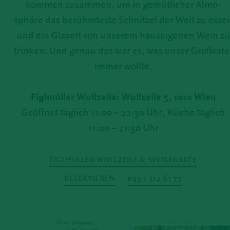
kommen zusammen, um in gemüt­li­cher Atmo­
sphäre das berühm­teste Schnitzel der Welt zu esse
und ein Glaserl von unserem haus­ei­genen Wein zu
trinken. Und genau das war es, was unser Großvate
immer wollte.
Figl­müller Woll­zeile: Woll­zeile 5, 1010 Wien
Geöffnet täglich 11:00 – 22:30 Uhr, Küche täglich
11:00 – 21:30 Uhr
FIGL­MÜLLER WOLL­ZEILE & SPEI­SE­KARTE
RESER­VIEREN
+43 1 512 61 77