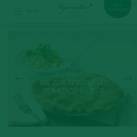
TISCH
RESERVIEREN
MENÜ
DIE SPEZIALITÄT
DES HAUSES,
DIE ZUR SPEZIALITÄT
DER STADT WURDE