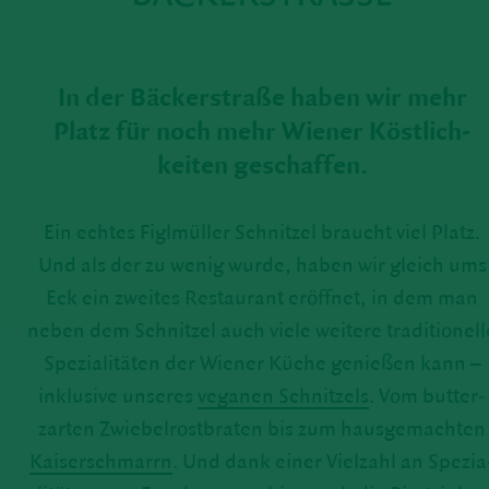
In der Bäcker­straße haben wir mehr
Platz für noch mehr Wiener Köst­lich­
keiten geschaffen.
Ein echtes Figl­müller Schnitzel braucht viel Platz.
Und als der zu wenig wurde, haben wir gleich ums
Eck ein zweites Restau­rant eröffnet, in dem man
neben dem Schnitzel auch viele weitere tradi­tio­nell
Spezia­li­täten der Wiener Küche genießen kann –
inklu­sive unseres
veganen Schnit­zels
. Vom butter­
zarten Zwie­bel­rost­braten bis zum haus­ge­machten
Kaiser­schmarrn
. Und dank einer Viel­zahl an Spezia