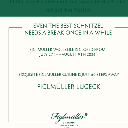
li­täten vom Fass kommen hier auch die Bier­trinker
voll auf ihre Kosten.
Figl­müller Bäcker­straße: Bäcker­straße 6, 1010
Wien
Geöffnet täglich 11:30 – 23:30 Uhr, Küche täglich
11:30 – 22:00 Uhr
FIGL­MÜLLER BÄCKER­STRASSE & SPEI­SE­KARTE
RESER­VIEREN
+43 1 512 17 60