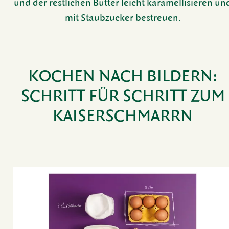
und der rest­li­chen Butter leicht kara­mel­li­sieren un
mit Staub­zu­cker bestreuen.
KOCHEN NACH BILDERN:
SCHRITT FÜR SCHRITT
ZUM
KAISER­SCHMARRN