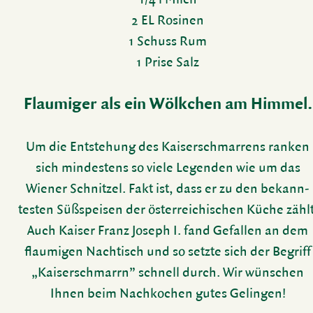
2 EL Rosinen
1 Schuss Rum
1 Prise Salz
Flau­miger als ein Wölk­chen am Himmel.
Um die Entste­hung des Kaiser­schmar­rens ranken
sich mindes­tens so viele Legenden wie um das
Wiener Schnitzel. Fakt ist, dass er zu den bekann­
testen Süßspeisen der öster­rei­chi­schen Küche zählt
Auch Kaiser Franz Joseph I. fand Gefallen an dem
flau­migen Nach­tisch und so setzte sich der Begriff
„Kaiser­schmarrn” schnell durch. Wir wünschen
Ihnen beim Nach­ko­chen gutes Gelingen!