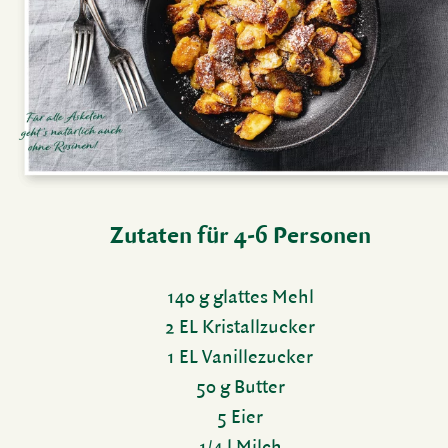
Zutaten für 4-6 Personen
140 g glattes Mehl
2 EL Kris­tall­zu­cker
1 EL Vanil­le­zu­cker
50 g Butter
5 Eier
1/4 l Milch