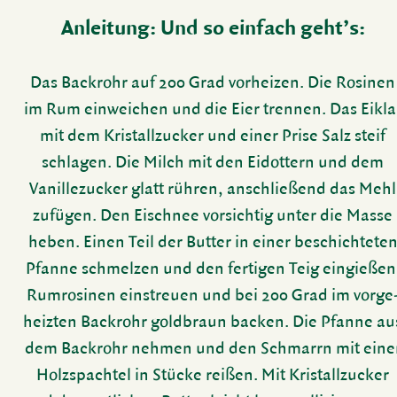
Anlei­tung: Und so einfach geht’s:
Das Back­rohr auf 200 Grad vorheizen. Die Rosinen
im Rum einwei­chen und die Eier trennen. Das Eikla
mit dem Kris­tall­zu­cker und einer Prise Salz steif
schlagen. Die Milch mit den Eidot­tern und dem
Vanil­le­zu­cker glatt rühren, anschlie­ßend das Mehl
zufügen. Den Eischnee vorsichtig unter die Masse
heben. Einen Teil der Butter in einer beschich­tete
Pfanne schmelzen und den fertigen Teig eingießen
Rumro­sinen einstreuen und bei 200 Grad im vorge
heizten Back­rohr gold­braun backen. Die Pfanne au
dem Back­rohr nehmen und den Schmarrn mit eine
Holz­spachtel in Stücke reißen. Mit Kris­tall­zu­cker