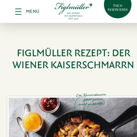
TISCH
RESERVIEREN
MENÜ
FIGL­MÜLLER REZEPT:
DER
WIENER KAISER­SCHMARRN