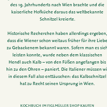
des 19. Jahr­hun­derts nach Wien brachte und die
kaiser­liche Hofküche daraus das welt­be­kannte
Schnitzel kreierte.
Histo­ri­sche Recher­chen haben aller­dings ergeben
dass die Wiener schon weitaus früher für ihre Lieb
zu Geba­ckenem bekannt waren. Sofern man es sic
leisten konnte, wurde neben dem klas­si­schen
Hendl auch Kalb – von den Füßen ange­fangen bis
hin zu den Ohren – paniert. Die Italiener müssen wi
in diesem Fall also enttäu­schen: das Kalb­schnitzel
hat zu Recht seinen Ursprung in Wien.
KOCH­BUCH IM FIGL­MÜLLER SHOP KAUFEN