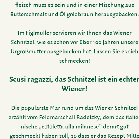
fleisch muss es sein und in einer Mischung aus
Butter­schmalz und Öl gold­braun heraus­ge­ba­cken.
Im Figl­müller servieren wir Ihnen das Wiener
Schnitzel, wie es schon vor über 100 Jahren unsere
Urgro­ßmutter ausge­ba­cken hat. Lassen Sie es sich
schme­cken!
Scusi ragazzi, das Schnitzel ist ein echte
Wiener!
Die popu­lärste Mär rund um das Wiener Schnitzel
erzählt vom Feld­mar­schall Radetzky, dem das italie
ni­sche „coto­letta alla mila­nese” derart gut
geschmeckt haben soll, so dass er das Rezept Mitt